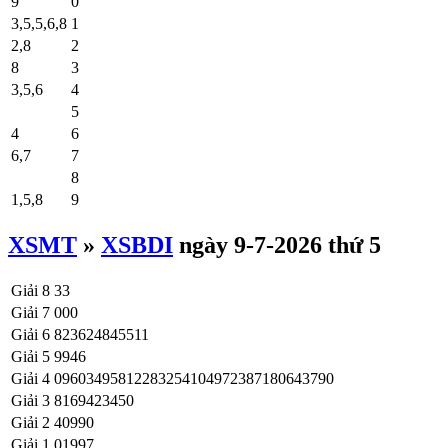
9
0
3,5,5,6,8
1
2,8
2
8
3
3,5,6
4
5
4
6
6,7
7
8
1
,5,8
9
XSMT
»
XSBDI
ngày 9-7-2026 thứ 5
Giải 8
33
Giải 7
000
Giải 6
8236
2484
5511
Giải 5
9946
Giải 4
09603
49581
22832
54104
97238
71806
43790
Giải 3
81694
23450
Giải 2
40990
Giải 1
01997