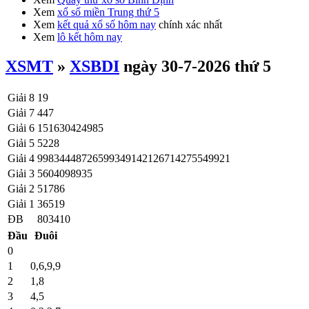
Xem
xổ số miền Trung thứ 5
Xem
kết quả xổ số hôm nay
chính xác nhất
Xem
lô kết hôm nay
XSMT
»
XSBDI
ngày 30-7-2026 thứ 5
Giải 8
19
Giải 7
447
Giải 6
1516
3042
4985
Giải 5
5228
Giải 4
99834
44872
65993
49142
12671
42755
49921
Giải 3
56040
98935
Giải 2
51786
Giải 1
36519
ĐB
803410
Đầu
Đuôi
0
1
0
,6,9,9
2
1,8
3
4,5