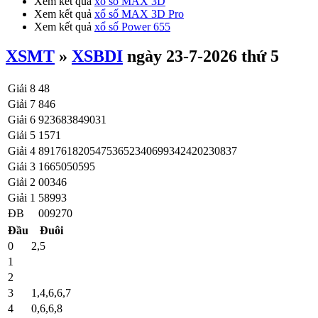
Xem kết quả
xổ số MAX 3D
Xem kết quả
xổ số MAX 3D Pro
Xem kết quả
xổ số Power 655
XSMT
»
XSBDI
ngày 23-7-2026 thứ 5
Giải 8
48
Giải 7
846
Giải 6
9236
8384
9031
Giải 5
1571
Giải 4
89176
18205
47536
52340
69934
24202
30837
Giải 3
16650
50595
Giải 2
00346
Giải 1
58993
ĐB
009270
Đầu
Đuôi
0
2,5
1
2
3
1,4,6,6,7
4
0,6,6,8