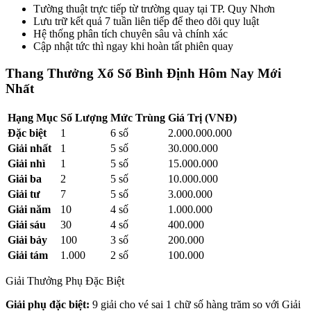
Tường thuật trực tiếp từ trường quay tại TP. Quy Nhơn
Lưu trữ kết quả 7 tuần liên tiếp để theo dõi quy luật
Hệ thống phân tích chuyên sâu và chính xác
Cập nhật tức thì ngay khi hoàn tất phiên quay
Thang Thưởng Xổ Số Bình Định Hôm Nay Mới
Nhất
Hạng Mục
Số Lượng
Mức Trùng
Giá Trị (VNĐ)
Đặc biệt
1
6 số
2.000.000.000
Giải nhất
1
5 số
30.000.000
Giải nhì
1
5 số
15.000.000
Giải ba
2
5 số
10.000.000
Giải tư
7
5 số
3.000.000
Giải năm
10
4 số
1.000.000
Giải sáu
30
4 số
400.000
Giải bảy
100
3 số
200.000
Giải tám
1.000
2 số
100.000
Giải Thưởng Phụ Đặc Biệt
Giải phụ đặc biệt:
9 giải cho vé sai 1 chữ số hàng trăm so với Giải