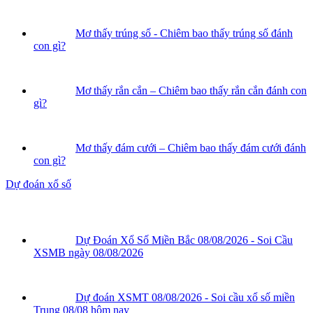
Mơ thấy trúng số - Chiêm bao thấy trúng số đánh
con gì?
Mơ thấy rắn cắn – Chiêm bao thấy rắn cắn đánh con
gì?
Mơ thấy đám cưới – Chiêm bao thấy đám cưới đánh
con gì?
Dự đoán xổ số
Dự Đoán Xổ Số Miền Bắc 08/08/2026 - Soi Cầu
XSMB ngày 08/08/2026
Dự đoán XSMT 08/08/2026 - Soi cầu xổ số miền
Trung 08/08 hôm nay