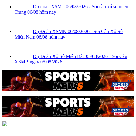
Dự đoán XSMT 06/08/2026 - Soi cầu xổ số miền
Trung 06/08 hôm nay
Dự Đoán XSMN 06/08/2026 - Soi Cầu Xổ Số
Miền Nam 06/08 hôm nay
Dự Đoán Xổ Số Miền Bắc 05/08/2026 - Soi Cầu
XSMB ngày 05/08/2026