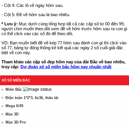
- Cột 4: Các lô về ngày hôm sau.
- Cột 5: Đề về hôm sau là bao nhiêu.
* Lưu ý:
Mục dưới cùng tổng hợp tất cả các cặp số từ 00 đến 99,
người chơi muốn theo dõi xem đề về hôm trước hôm sau ra con gì
có thể click vào các số đó để theo dõi.
VD: Bạn muốn biết đề về kép 77 hôm sau đánh con gì thì click vào
số 77, bảng tự động thống kê kết quả các ngày 2 số cuối giải đặc
biệt về con này.
Tham khảo các cặp số đẹp hôm nay của đài Bắc về bao nhiêu,
truy cập:
Dự đoán xổ số miền bắc hôm nay chuẩn nhất
XỔ SỐ MIỀN BẮC
Miền Bắc
Điện toán 1*2*3, 6x36, thần tài
Mega 6/45
Max 3D
Max 3D Pro