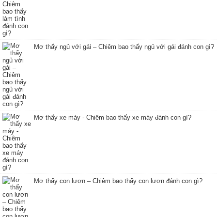
Mơ thấy ngủ với gái – Chiêm bao thấy ngủ với gái đánh con gì?
Mơ thấy xe máy - Chiêm bao thấy xe máy đánh con gì?
Mơ thấy con lươn – Chiêm bao thấy con lươn đánh con gì?