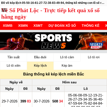
Đề về kép lệch 05-50-16-61-27-72-38-83-49-94, thống kê những con lô sẽ ra ngày hôm sau
Vé Số Phát Lộc - Trực tiếp kết quả xổ số
hằng ngày
XSMB
XSMN
XSMT
DỰ ĐOÁN XỔ SỐ
THỐNG KÊ
Tần suất
Đầu đuôi
Lô tô câm
Lô tô rơi
Lô tô xiên
Kép lệch
Kép âm
Bảng thống kê kép lệch miền Bắc
Ngày về
Hôm sau
Ngày
Đề
Ngày
Đề
Lô
05-06-08-09-12-19-21-
26-27-29-34-35-36-40-
29-7-2026
399
83
30-7-2026
508
34
47-59-64-75-82-84-84-