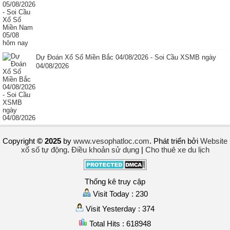
Dự Đoán Xổ Số Miền Bắc 04/08/2026 - Soi Cầu XSMB ngày
04/08/2026
Copyright
© 2025
by
www.vesophatloc.com
. Phát triển bởi
Website
xổ số tự động
.
Điều khoản sử dụng
|
Cho thuê xe du lịch
Thống kê truy cập
Visit Today : 230
Visit Yesterday : 374
Total Hits : 618948