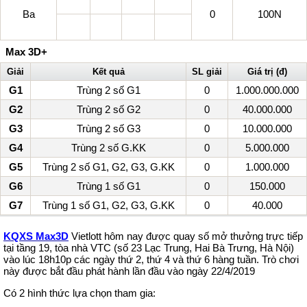
Ba
0
100N
Max 3D+
Giải
Kết quả
SL giải
Giá trị (đ)
G1
Trùng 2 số G1
0
1.000.000.000
G2
Trùng 2 số G2
0
40.000.000
G3
Trùng 2 số G3
0
10.000.000
G4
Trùng 2 số G.KK
0
5.000.000
G5
Trùng 2 số G1, G2, G3, G.KK
0
1.000.000
G6
Trùng 1 số G1
0
150.000
G7
Trùng 1 số G1, G2, G3, G.KK
0
40.000
KQXS Max3D
Vietlott hôm nay được quay số mở thưởng trực tiếp
tại tầng 19, tòa nhà VTC (số 23 Lạc Trung, Hai Bà Trưng, Hà Nội)
vào lúc 18h10p các ngày thứ 2, thứ 4 và thứ 6 hàng tuần. Trò chơi
này được bắt đầu phát hành lần đầu vào ngày 22/4/2019
Có 2 hình thức lựa chọn tham gia: