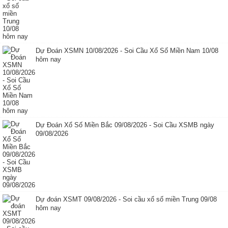
Dự Đoán XSMN 10/08/2026 - Soi Cầu Xổ Số Miền Nam 10/08
hôm nay
Dự Đoán Xổ Số Miền Bắc 09/08/2026 - Soi Cầu XSMB ngày
09/08/2026
Dự đoán XSMT 09/08/2026 - Soi cầu xổ số miền Trung 09/08
hôm nay