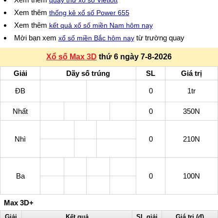
quay thử xổ số Vietlott
Xem thêm
thống kê xổ số Power 655
Xem thêm
kết quả xổ số miền Nam hôm nay
Mời bạn xem
từ trường quay
xổ số miền Bắc hôm nay
Xổ số Max 3D
thứ 6 ngày 7-8-2026
Giải
Dãy số trúng
SL
Giá trị
ĐB
0
1tr
Nhất
0
350N
Nhì
0
210N
Ba
0
100N
Max 3D+
Giải
Kết quả
SL giải
Giá trị (đ)