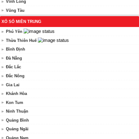
Vĩnh Long
Vũng Tàu
XỔ SỐ MIỀN TRUNG
Phú Yên
Thừa Thiên Huế
Bình Định
Đà Nẵng
Đắc Lắc
Đắc Nông
Gia Lai
Khánh Hòa
Kon Tum
Ninh Thuận
Quảng Bình
Quảng Ngãi
Quảng Nam