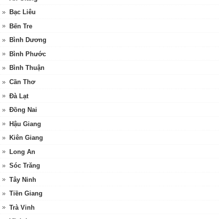
Bạc Liêu
Bến Tre
Bình Dương
Bình Phước
Bình Thuận
Cần Thơ
Đà Lạt
Đồng Nai
Hậu Giang
Kiên Giang
Long An
Sóc Trăng
Tây Ninh
Tiền Giang
Trà Vinh