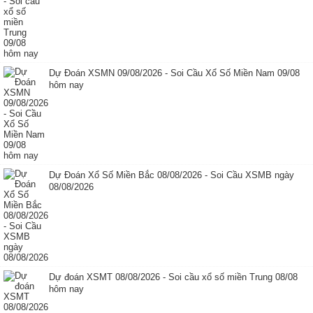
Dự Đoán XSMN 09/08/2026 - Soi Cầu Xổ Số Miền Nam 09/08
hôm nay
Dự Đoán Xổ Số Miền Bắc 08/08/2026 - Soi Cầu XSMB ngày
08/08/2026
Dự đoán XSMT 08/08/2026 - Soi cầu xổ số miền Trung 08/08
hôm nay