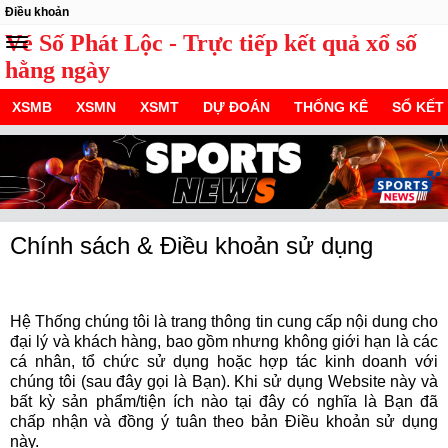
Điều khoản
Vé Số Phát Lộc - Trực tiếp kết quả xổ số
hằng ngày
XSMB
XSMN
XSMT
DỰ ĐOÁN
THỐNG KÊ
SỔ KẾT
Chính sách & Điều khoản sử dụng
Hệ Thống chúng tôi là trang thông tin cung cấp nội dung cho
đại lý và khách hàng, bao gồm nhưng không giới hạn là các
cá nhân, tổ chức sử dụng hoặc hợp tác kinh doanh với
chúng tôi (sau đây gọi là Bạn). Khi sử dụng Website này và
bất kỳ sản phẩm/tiện ích nào tại đây có nghĩa là Bạn đã
chấp nhận và đồng ý tuân theo bản Điều khoản sử dụng
này.