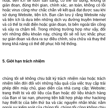
hoặc tiện ích sẽ luôn sẵn sàng, có thể sử dụng, không bị
gián đoạn, đúng thời gian, chính xác, an toàn, không có lỗi
hoặc virus cũng như chắc chắn về kết quả đạt được sau khi
sử dụng Website, tiện ích. Bạn cần lưu ý rằng Website này
và tiện ích là dựa trên những dịch vụ đường truyền Internet
và có thể bị mất điện hoặc gián đoạn, bị bên ngoài tấn công
và xảy ra chậm trễ. Trong những trường hợp như vậy, đối
với những điều khoản này, chúng tôi sẽ nỗ lực khắc phục
sự gián đoạn và đưa ra sự điều chỉnh, sửa chữa và thay thế
trong khả năng có thể để phục hồi hệ thống.
5. Giới hạn trách nhiệm
chúng tôi sẽ không chịu bất kỳ trách nhiệm nào hoặc trách
nhiệm liên đới đối với những hậu quả của việc truy cập trái
phép đến máy chủ, giao diện của nhà cung cấp; Website;
trang thiết bị và dữ liệu của Bạn hoặc dữ liệu khách hàng
của Bạn vì tai nạn, phương tiện bất hợp pháp như hacking
hay thiết bị của bên thứ ba và các nguyên nhân khác nằm
ngoài sự kiểm soát của chúng tôi. chúng tôi cũng không chịu