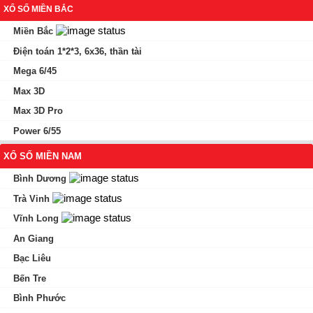
XỔ SỐ MIỀN BẮC
Miền Bắc
Điện toán 1*2*3, 6x36, thần tài
Mega 6/45
Max 3D
Max 3D Pro
Power 6/55
XỔ SỐ MIỀN NAM
Bình Dương
Trà Vinh
Vĩnh Long
An Giang
Bạc Liêu
Bến Tre
Bình Phước