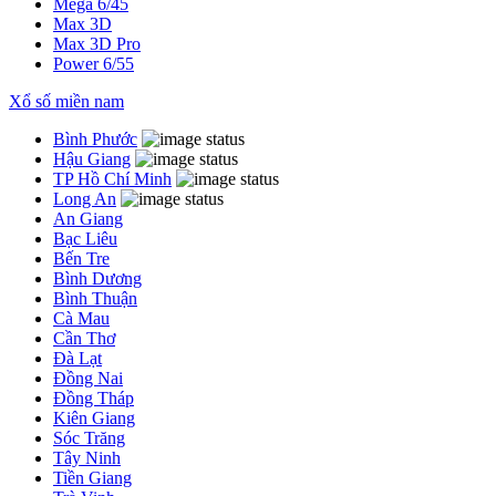
Mega 6/45
Max 3D
Max 3D Pro
Power 6/55
Xổ số miền nam
Bình Phước
Hậu Giang
TP Hồ Chí Minh
Long An
An Giang
Bạc Liêu
Bến Tre
Bình Dương
Bình Thuận
Cà Mau
Cần Thơ
Đà Lạt
Đồng Nai
Đồng Tháp
Kiên Giang
Sóc Trăng
Tây Ninh
Tiền Giang