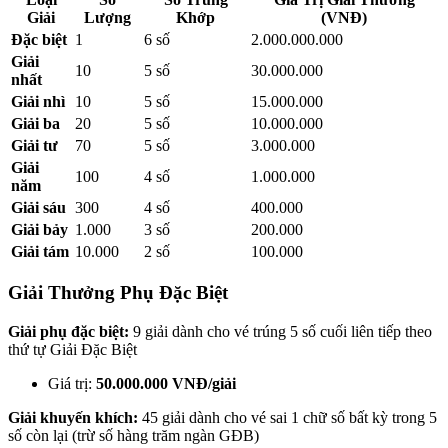
Giải
Lượng
Khớp
(VNĐ)
Đặc biệt
1
6 số
2.000.000.000
Giải
10
5 số
30.000.000
nhất
Giải nhì
10
5 số
15.000.000
Giải ba
20
5 số
10.000.000
Giải tư
70
5 số
3.000.000
Giải
100
4 số
1.000.000
năm
Giải sáu
300
4 số
400.000
Giải bảy
1.000
3 số
200.000
Giải tám
10.000
2 số
100.000
Giải Thưởng Phụ Đặc Biệt
Giải phụ đặc biệt:
9 giải dành cho vé trúng 5 số cuối liên tiếp theo
thứ tự Giải Đặc Biệt
Giá trị:
50.000.000 VNĐ/giải
Giải khuyến khích:
45 giải dành cho vé sai 1 chữ số bất kỳ trong 5
số còn lại (trừ số hàng trăm ngàn GĐB)