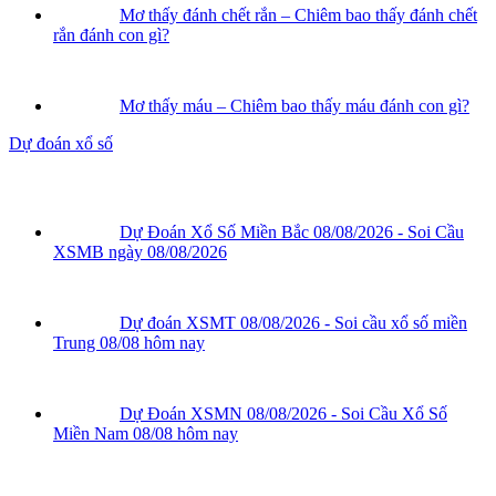
Mơ thấy đánh chết rắn – Chiêm bao thấy đánh chết
rắn đánh con gì?
Mơ thấy máu – Chiêm bao thấy máu đánh con gì?
Dự đoán xổ số
Dự Đoán Xổ Số Miền Bắc 08/08/2026 - Soi Cầu
XSMB ngày 08/08/2026
Dự đoán XSMT 08/08/2026 - Soi cầu xổ số miền
Trung 08/08 hôm nay
Dự Đoán XSMN 08/08/2026 - Soi Cầu Xổ Số
Miền Nam 08/08 hôm nay