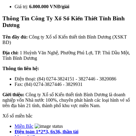
Giá trị:
6.000.000 VNĐ/giải
Thông Tin Công Ty Xổ Số Kiến Thiết Tỉnh Bình
Dương
Tên đầy đủ:
Công ty Xổ số Kiến thiết tỉnh Bình Dương (XSKT
BD)
Địa chỉ:
1 Huỳnh Văn Nghệ, Phường Phú Lợi, TP. Thủ Dầu Một,
Tỉnh Bình Dương
Thông tin liên hệ:
Điện thoại: (84) 0274-3824151 - 3827446 - 3820086
Fax: (84) 0274-3827446 - 3829931
Giới thiệu:
Công ty Xổ số Kiến thiết tỉnh Bình Dương là doanh
nghiệp vốn Nhà nước 100%, chuyên phát hành các loại hình vé số
trên địa bàn 21 tỉnh, thành phố khu vực miền Nam.
Xổ số miền bắc
Miền Bắc
Điện toán 1*2*3, 6x36, thần tài