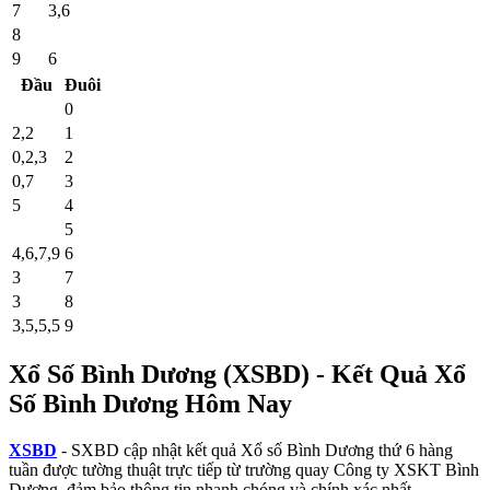
7
3,6
8
9
6
Đầu
Đuôi
0
2
,2
1
0,2,3
2
0,7
3
5
4
5
4,6,7,9
6
3
7
3
8
3,5,5,5
9
Xổ Số Bình Dương (XSBD) - Kết Quả Xổ
Số Bình Dương Hôm Nay
XSBD
- SXBD cập nhật kết quả Xổ số Bình Dương thứ 6 hàng
tuần được tường thuật trực tiếp từ trường quay Công ty XSKT Bình
Dương, đảm bảo thông tin nhanh chóng và chính xác nhất.