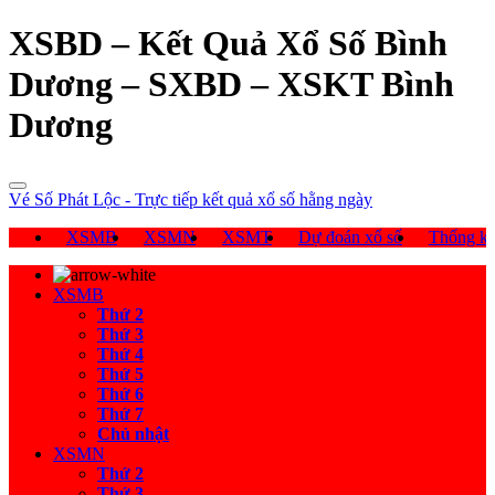
XSBD – Kết Quả Xổ Số Bình
Dương – SXBD – XSKT Bình
Dương
Vé Số Phát Lộc - Trực tiếp kết quả xổ số hằng ngày
XSMB
XSMN
XSMT
Dự đoán xổ số
Thống k
XSMB
Thứ 2
Thứ 3
Thứ 4
Thứ 5
Thứ 6
Thứ 7
Chủ nhật
XSMN
Thứ 2
Thứ 3