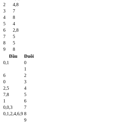
2
4,8
3
7
4
8
5
4
6
2,8
7
5
8
5
9
8
Đầu
Đuôi
0,
1
0
1
6
2
0
3
2,5
4
7,8
5
1
6
0,0,3
7
0,1,2,4,6,9
8
9