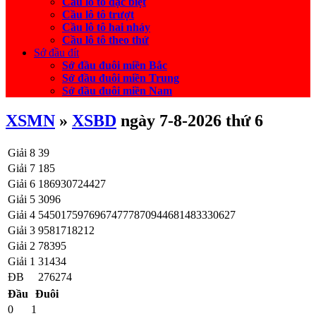
Cầu lô tô đặc biệt
Cầu lô tô trượt
Cầu lô tô hai nháy
Cầu lô tô theo thứ
Sớ đầu đít
Sớ đầu đuôi miền Bắc
Sớ đầu đuôi miền Trung
Sớ đầu đuôi miền Nam
XSMN
»
XSBD
ngày 7-8-2026 thứ 6
Giải 8
39
Giải 7
185
Giải 6
1869
3072
4427
Giải 5
3096
Giải 4
54501
75976
96747
77870
94468
14833
30627
Giải 3
95817
18212
Giải 2
78395
Giải 1
31434
ĐB
276274
Đầu
Đuôi
0
1