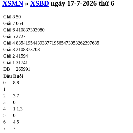
XSMN
»
XSBD
ngày 17-7-2026 thứ 6
Giải 8
50
Giải 7
064
Giải 6
4108
3730
3980
Giải 5
2727
Giải 4
83541
95443
93377
19565
47395
32623
97685
Giải 3
21083
73708
Giải 2
41594
Giải 1
31741
ĐB
265991
Đầu
Đuôi
0
8,8
1
2
3,7
3
0
4
1,1,3
5
0
6
4,5
7
7