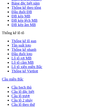
Bảng đặc biệt năm
Thống kê theo tổng
Đầu đuôi ĐB
ĐB kép MB
ĐB kép lệch MB
ĐB kép âm MB
Thống kê lô tô
Thống kê lô gan
Tần suất loto
Thống kê nhanh
Đầu đuôi loto
Lô tô rơi MB
Lô tô câm MB
Lô tô xiên miền Bắc
Thống kê Vietlott
Cầu miền Bắc
Cầu bạch thủ
Cầu lô đặc biệt
Cầu lô trượt
Cầu lô 2 nháy
Cầu lô theo thứ