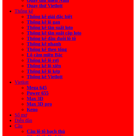
Quay thử miền Nam
Quay thử Vietlott
Thống kê
Thống kê giải đặc biệt
Thống kê lô gan
Thống kê tần suất loto
Thống kê tần suất cặp loto
Thống kê đầu đuôi lô tô
Thống kê nhanh
Thống kê theo tổng
Lô câm miền Bắc
Thống kê lô rơi
Thống kê lô xiên
Thống kê lô kép
Thống kê Vietlott
Vietlott
Mega 645
Power 655
Max 3D
Max 3D pro
Keno
Sổ mơ
Diễn đàn
Cầu
Cầu lô tô bạch thủ