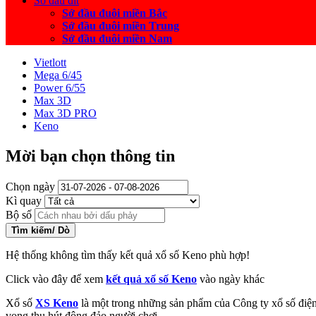
Sớ đầu đít
Sớ đầu đuôi miền Bắc
Sớ đầu đuôi miền Trung
Sớ đầu đuôi miền Nam
Vietlott
Mega 6/45
Power 6/55
Max 3D
Max 3D PRO
Keno
Mời bạn chọn thông tin
Chọn ngày
Kì quay
Bộ số
Tìm kiếm/ Dò
Hệ thống không tìm thấy kết quả xổ số Keno phù hợp!
Click vào đây để xem
kết quả xổ số Keno
vào ngày khác
Xổ số
XS Keno
là một trong những sản phẩm của Công ty xổ số điện 
vọng thu hút đông đảo người chơi.