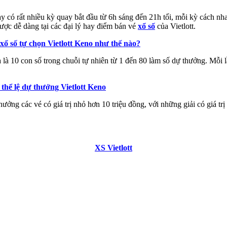
y có rất nhiều kỳ quay bắt đầu từ 6h sáng đến 21h tối, mỗi kỳ cách nha
 được dễ dàng tại các đại lý hay điểm bán vé
xổ số
của Vietlott.
xổ số tự chọn Vietlott Keno như thế nào?
a là 10 con số trong chuỗi tự nhiên từ 1 đến 80 làm số dự thưởng. Mỗi l
thể lệ dự thưởng Vietlott Keno
hưởng các vé có giá trị nhỏ hơn 10 triệu đồng, với những giải có giá tr
XS Vietlott