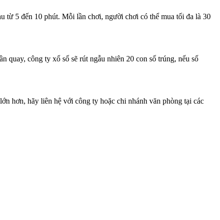
u từ 5 đến 10 phút. Mỗi lần chơi, người chơi có thể mua tối đa là 30
ần quay, công ty xổ số sẽ rút ngẫu nhiên 20 con số trúng, nếu số
ị lớn hơn, hãy liên hệ với công ty hoặc chi nhánh văn phòng tại các