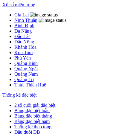
Xổ số miền trung
Gia Lai
Ninh Thuận
Bình Định
Đà Nẵng
Đắc Lắc
Đắc Nông
Khánh Hòa
Kon Tum
Phú Yên
Quảng Bình
Quảng Ngãi
Quảng Nam
Quảng Trị
Thừa Thiên Huế
Thống kê đặc biệt
2 số cuối giải đặc biệt
Bảng đặc biệt tuần
Bảng đặc biệt tháng
Bảng đặc biệt năm
Thống kê theo tổng
Đầu đuôi ĐB