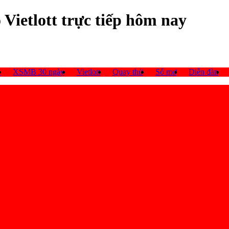
ietlott trực tiếp hôm nay
ê
XSMB 30 ngày
Vietlott
Quay thử
Sổ mơ
Diễn đàn