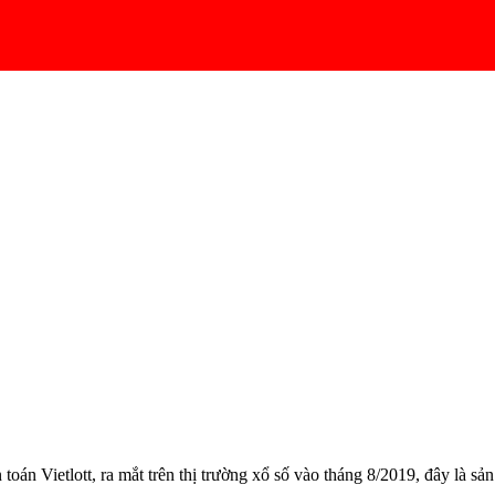
toán Vietlott, ra mắt trên thị trường xổ số vào tháng 8/2019, đây là 