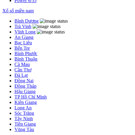
Power 6/55
Xổ số miền nam
Bình Dương
Trà Vinh
Vĩnh Long
An Giang
Bạc Liêu
Bến Tre
Bình Phước
Bình Thuận
Cà Mau
Cần Thơ
Đà Lạt
Đồng Nai
Đồng Tháp
Hậu Giang
TP Hồ Chí Minh
Kiên Giang
Long An
Sóc Trăng
Tây Ninh
Tiền Giang
Vũng Tàu