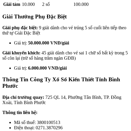
Giải tám
10.000
2 số
100.000
Giải Thưởng Phụ Đặc Biệt
Giải phụ đặc biệt:
9 giải dành cho vé trúng 5 số cuối liên tiếp theo
thứ tự Giải Đặc Biệt
Giá trị:
50.000.000 VNĐ/giải
Giải khuyến khích:
45 giải dành cho vé sai 1 chữ số bất kỳ trong 5
số còn lại (trừ số hàng trăm ngàn GĐB)
Giá trị:
6.000.000 VNĐ/giải
Thông Tin Công Ty Xổ Số Kiến Thiết Tỉnh Bình
Phước
Địa chỉ trường quay:
725 QL 14, Phường Tân Bình, TP. Đồng
Xoài, Tỉnh Bình Phước
Thông tin liên hệ:
Mã số thuế: 3800100513
Điện thoại: 0271.3870296