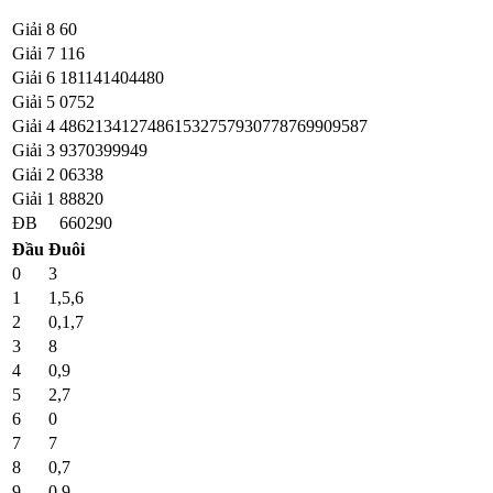
Giải 8
60
Giải 7
116
Giải 6
1811
4140
4480
Giải 5
0752
Giải 4
48621
34127
48615
32757
93077
87699
09587
Giải 3
93703
99949
Giải 2
06338
Giải 1
88820
ĐB
660290
Đầu
Đuôi
0
3
1
1,5,6
2
0,1,7
3
8
4
0,9
5
2,7
6
0
7
7
8
0,7
9
0
,9