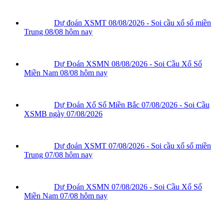
Dự đoán XSMT 08/08/2026 - Soi cầu xổ số miền
Trung 08/08 hôm nay
Dự Đoán XSMN 08/08/2026 - Soi Cầu Xổ Số
Miền Nam 08/08 hôm nay
Dự Đoán Xổ Số Miền Bắc 07/08/2026 - Soi Cầu
XSMB ngày 07/08/2026
Dự đoán XSMT 07/08/2026 - Soi cầu xổ số miền
Trung 07/08 hôm nay
Dự Đoán XSMN 07/08/2026 - Soi Cầu Xổ Số
Miền Nam 07/08 hôm nay