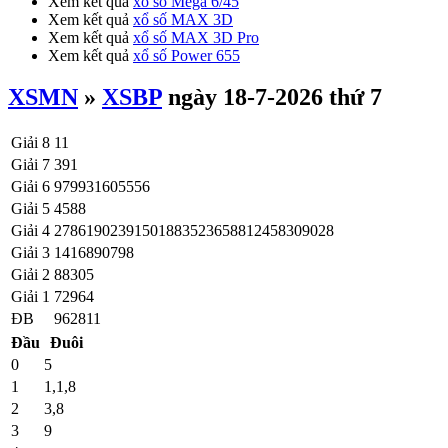
Xem kết quả
xổ số Mega 6/45
Xem kết quả
xổ số MAX 3D
Xem kết quả
xổ số MAX 3D Pro
Xem kết quả
xổ số Power 655
XSMN
»
XSBP
ngày 18-7-2026 thứ 7
Giải 8
11
Giải 7
391
Giải 6
9799
3160
5556
Giải 5
4588
Giải 4
27861
90239
15018
83523
65881
24583
09028
Giải 3
14168
90798
Giải 2
88305
Giải 1
72964
ĐB
962811
Đầu
Đuôi
0
5
1
1
,1,8
2
3,8
3
9