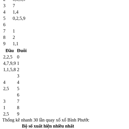
3
7
4
1,4
5
0
,2,5,9
6
7
1
8
2
9
1,1
Đầu
Đuôi
2,2,
5
0
4,7,9,9
1
1,1,5,8
2
3
4
4
2,5
5
6
3
7
1
8
2,5
9
Thống kê nhanh 30 lần quay xổ xố Bình Phước
Bộ số xuất hiện
nhiều
nhất