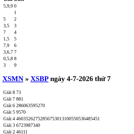
5,
9
,9
0
1
5
2
3,5
3
7
4
1,5
5
7,9
6
3,6,7
7
0,5,8
8
3
9
XSMN
»
XSBP
ngày 4-7-2026 thứ 7
Giải 8
73
Giải 7
881
Giải 6
2860
6359
5270
Giải 5
9570
Giải 4
46035
26275
28567
53013
10055
05364
85451
Giải 3
67239
87340
Giải 2
46111