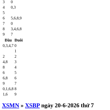
3
0
4
0,3
5
6
5,6,8,9
7
0
8
3,4,6,8
9
7
Đầu
Đuôi
0,
3
,4,7
0
1
2
2
4,8
3
8
4
6
5
6,8
6
9
7
0,1,6,8
8
1,6
9
XSMN
»
XSBP
ngày 20-6-2026 thứ 7