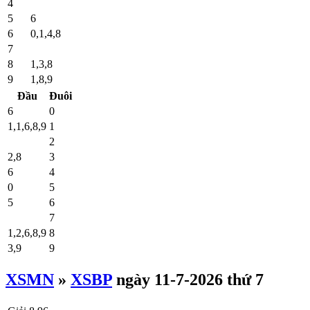
4
5
6
6
0,1,4,8
7
8
1,3,8
9
1,8,9
Đầu
Đuôi
6
0
1
,1,6,8,9
1
2
2,8
3
6
4
0
5
5
6
7
1,2,6,8,9
8
3,9
9
XSMN
»
XSBP
ngày 11-7-2026 thứ 7