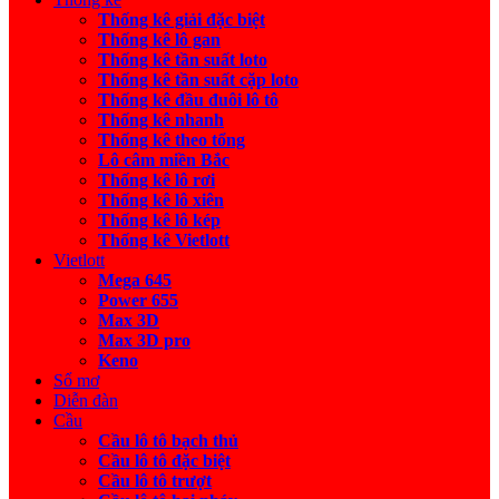
Thống kê giải đặc biệt
Thống kê lô gan
Thống kê tần suất loto
Thống kê tần suất cặp loto
Thống kê đầu đuôi lô tô
Thống kê nhanh
Thống kê theo tổng
Lô câm miền Bắc
Thống kê lô rơi
Thống kê lô xiên
Thống kê lô kép
Thống kê Vietlott
Vietlott
Mega 645
Power 655
Max 3D
Max 3D pro
Keno
Sổ mơ
Diễn đàn
Cầu
Cầu lô tô bạch thủ
Cầu lô tô đặc biệt
Cầu lô tô trượt