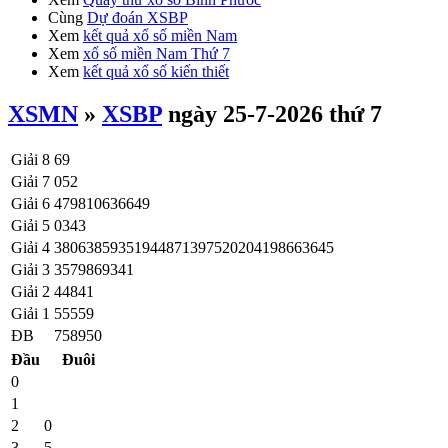
Cùng
Dự đoán XSBP
Xem
kết quả xổ số miền Nam
Xem
xổ số miền Nam Thứ 7
Xem
kết quả xổ số kiến thiết
XSMN
»
XSBP
ngày 25-7-2026 thứ 7
Giải 8
69
Giải 7
052
Giải 6
4798
1063
6649
Giải 5
0343
Giải 4
38063
85935
19448
71397
52020
41986
63645
Giải 3
35798
69341
Giải 2
44841
Giải 1
55559
ĐB
758950
Đầu
Đuôi
0
1
2
0
3
5