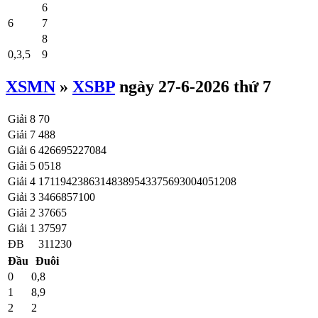
6
6
7
8
0
,3,5
9
XSMN
»
XSBP
ngày 27-6-2026 thứ 7
Giải 8
70
Giải 7
488
Giải 6
4266
9522
7084
Giải 5
0518
Giải 4
17119
42386
31483
89543
37569
30040
51208
Giải 3
34668
57100
Giải 2
37665
Giải 1
37597
ĐB
311230
Đầu
Đuôi
0
0,8
1
8,9
2
2