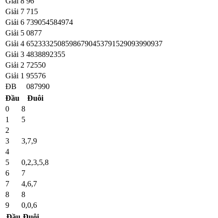
Giải 8
96
Giải 7
715
Giải 6
7390
5458
4974
Giải 5
0877
Giải 4
65233
32508
59867
90453
79152
90939
90937
Giải 3
48388
92355
Giải 2
72550
Giải 1
95576
ĐB
087990
Đầu
Đuôi
0
8
1
5
2
3
3,7,9
4
5
0,2,3,5,8
6
7
7
4,6,7
8
8
9
0
,0,6
Đầu
Đuôi