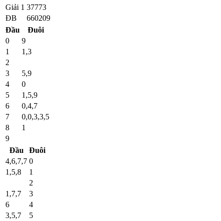
Giải 1
37773
ĐB
660209
Đầu
Đuôi
0
9
1
1,3
2
3
5,9
4
0
5
1,5,9
6
0,4,7
7
0,0,3,3,5
8
1
9
Đầu
Đuôi
4,6,7,7
0
1,5,8
1
2
1,7,7
3
6
4
3,5,7
5