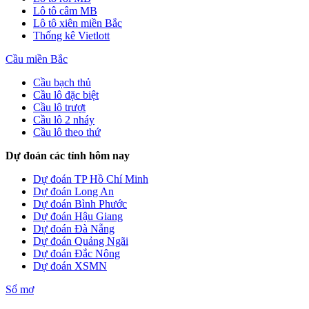
Lô tô câm MB
Lô tô xiên miền Bắc
Thống kê Vietlott
Cầu miền Bắc
Cầu bạch thủ
Cầu lô đặc biệt
Cầu lô trượt
Cầu lô 2 nháy
Cầu lô theo thứ
Dự đoán các tỉnh hôm nay
Dự đoán TP Hồ Chí Minh
Dự đoán Long An
Dự đoán Bình Phước
Dự đoán Hậu Giang
Dự đoán Đà Nẵng
Dự đoán Quảng Ngãi
Dự đoán Đắc Nông
Dự đoán XSMN
Sổ mơ