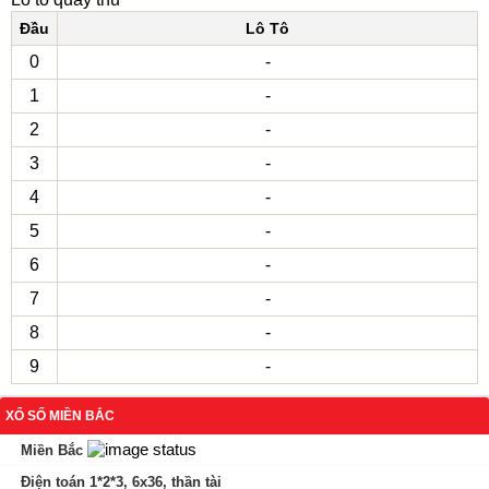
Đầu
Lô Tô
0
-
1
-
2
-
3
-
4
-
5
-
6
-
7
-
8
-
9
-
XỔ SỐ MIỀN BẮC
Miền Bắc
Điện toán 1*2*3, 6x36, thần tài