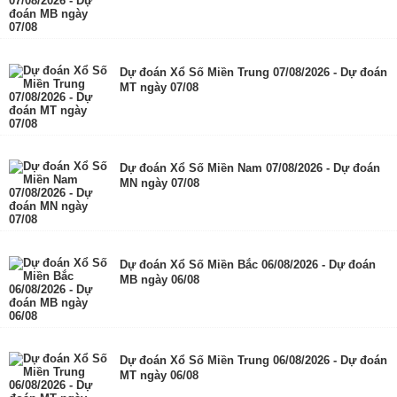
Dự đoán Xổ Số Miền Trung 07/08/2026 - Dự đoán
MT ngày 07/08
Dự đoán Xổ Số Miền Nam 07/08/2026 - Dự đoán
MN ngày 07/08
Dự đoán Xổ Số Miền Bắc 06/08/2026 - Dự đoán
MB ngày 06/08
Dự đoán Xổ Số Miền Trung 06/08/2026 - Dự đoán
MT ngày 06/08