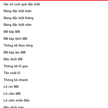
Hai số cuối giải đặc biệt
Bảng đặc biệt tuần
Bảng đặc biệt tháng
Bảng đặc biệt năm
ĐB kép MB
ĐB kép lệch MB
Thống kê theo tổng
ĐB kép âm MB
Đầu đuôi ĐB
Thống kê lô gan
Tần suất lô
Thống kê nhanh
Lô rơi MB
Lô câm MB
Lô xiên miền Bắc
Đầu đuôi loto