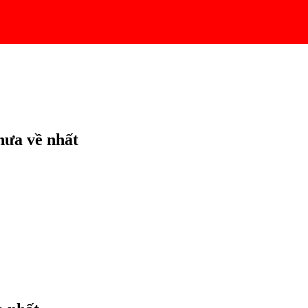
chưa về nhất