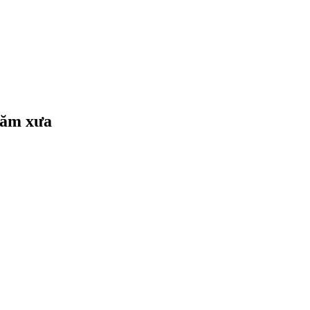
năm xưa