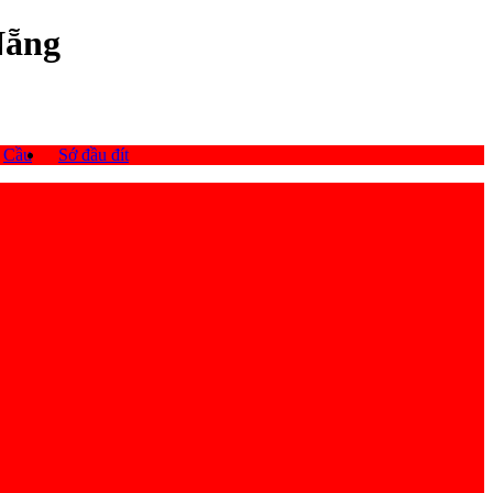
Nẵng
Cầu
Sớ đầu đít