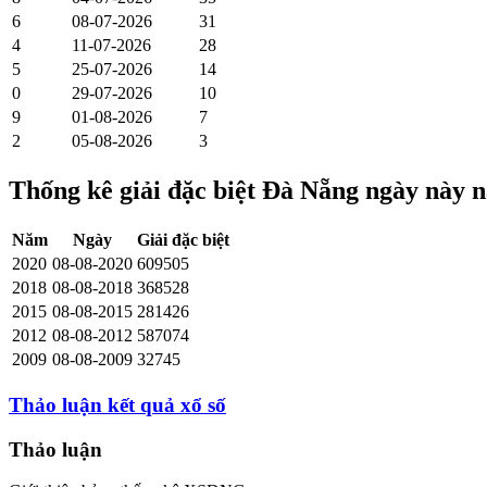
6
08-07-2026
31
4
11-07-2026
28
5
25-07-2026
14
0
29-07-2026
10
9
01-08-2026
7
2
05-08-2026
3
Thống kê giải đặc biệt Đà Nẵng ngày này 
Năm
Ngày
Giải đặc biệt
2020
08-08-2020
609505
2018
08-08-2018
368528
2015
08-08-2015
281426
2012
08-08-2012
587074
2009
08-08-2009
32745
Thảo luận kết quả xổ số
Thảo luận