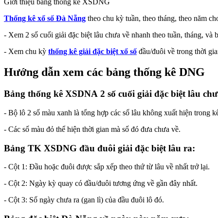
Giới thiệu bảng thống kê XSDNG
Thống kê xổ số Đà Nẵng
theo chu kỳ tuần, theo tháng, theo năm ch
- Xem 2 số cuối giải đặc biệt lâu chưa về nhanh theo tuần, tháng, v
- Xem chu kỳ
thống kê giải đặc biệt xổ số
đầu/đuôi về trong thời 
Hướng dẫn xem các bảng thống kê DNG
Bảng thống kê XSDNA 2 số cuối giải đặc biệt lâu chư
- Bộ lô 2 số màu xanh là tổng hợp các số lâu không xuất hiện trong kế
- Các số màu đỏ thể hiện thời gian mà số đó đưa chưa về.
Bảng TK XSDNG đầu đuôi giải đặc biệt lâu ra:
- Cột 1: Đầu hoặc đuôi được sắp xếp theo thứ từ lâu về nhất trở lại.
- Cột 2: Ngày kỳ quay có đầu/đuôi tương ứng về gần đây nhất.
- Cột 3: Số ngày chưa ra (gan lì) của đầu đuôi lô đó.