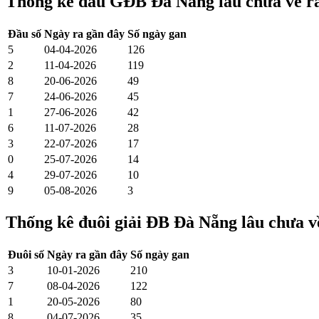
Thống kê đầu GĐB Đà Nẵng lâu chưa về r
Đầu số
Ngày ra gần đây
Số ngày gan
5
04-04-2026
126
2
11-04-2026
119
8
20-06-2026
49
7
24-06-2026
45
1
27-06-2026
42
6
11-07-2026
28
3
22-07-2026
17
0
25-07-2026
14
4
29-07-2026
10
9
05-08-2026
3
Thống kê đuôi giải ĐB Đà Nẵng lâu chưa v
Đuôi số
Ngày ra gần đây
Số ngày gan
3
10-01-2026
210
7
08-04-2026
122
1
20-05-2026
80
8
04-07-2026
35