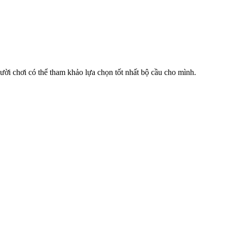
ời chơi có thể tham khảo lựa chọn tốt nhất bộ cầu cho mình.