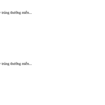
trúng thưởng miễn...
trúng thưởng miễn...