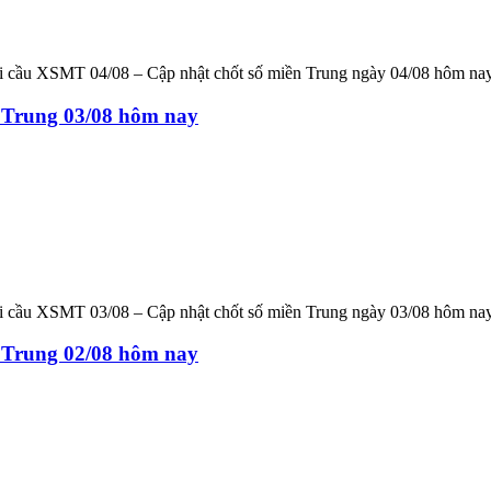
i cầu XSMT 04/08 – Cập nhật chốt số miền Trung ngày 04/08 hôm nay 
 Trung 03/08 hôm nay
i cầu XSMT 03/08 – Cập nhật chốt số miền Trung ngày 03/08 hôm nay 
 Trung 02/08 hôm nay