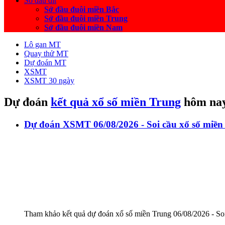
Sớ đầu đít
Sớ đầu đuôi miền Bắc
Sớ đầu đuôi miền Trung
Sớ đầu đuôi miền Nam
Lô gan MT
Quay thử MT
Dự đoán MT
XSMT
XSMT 30 ngày
Dự đoán
kết quả xổ số miền Trung
hôm na
Dự đoán XSMT 06/08/2026 - Soi cầu xổ số miền
Tham khảo kết quả dự đoán xổ số miền Trung 06/08/2026 - So