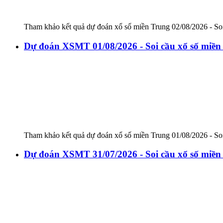
Tham khảo kết quả dự đoán xổ số miền Trung 02/08/2026 - So
Dự đoán XSMT 01/08/2026 - Soi cầu xổ số miền
Tham khảo kết quả dự đoán xổ số miền Trung 01/08/2026 - So
Dự đoán XSMT 31/07/2026 - Soi cầu xổ số miền