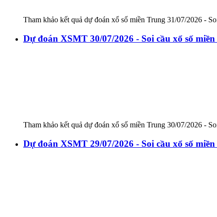
Tham khảo kết quả dự đoán xổ số miền Trung 31/07/2026 - So
Dự đoán XSMT 30/07/2026 - Soi cầu xổ số miền
Tham khảo kết quả dự đoán xổ số miền Trung 30/07/2026 - So
Dự đoán XSMT 29/07/2026 - Soi cầu xổ số miền