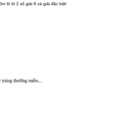
ô tô 2 số giải 8 và giải đặc biệt
trúng thưởng miễn...