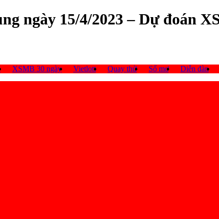
ung ngày 15/4/2023 – Dự đoán X
ê
XSMB 30 ngày
Vietlott
Quay thử
Sổ mơ
Diễn đàn