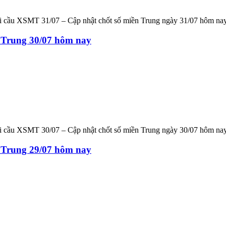
i cầu XSMT 31/07 – Cập nhật chốt số miền Trung ngày 31/07 hôm nay 
 Trung 30/07 hôm nay
i cầu XSMT 30/07 – Cập nhật chốt số miền Trung ngày 30/07 hôm nay 
 Trung 29/07 hôm nay