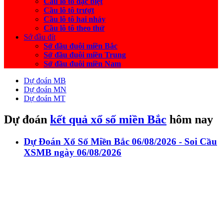
Cầu lô tô đặc biệt
Cầu lô tô trượt
Cầu lô tô hai nháy
Cầu lô tô theo thứ
Sớ đầu đít
Sớ đầu đuôi miền Bắc
Sớ đầu đuôi miền Trung
Sớ đầu đuôi miền Nam
Dự đoán MB
Dự đoán MN
Dự đoán MT
Dự đoán
kết quả xổ số miền Bắc
hôm nay
Dự Đoán Xổ Số Miền Bắc 06/08/2026 - Soi Cầu
XSMB ngày 06/08/2026