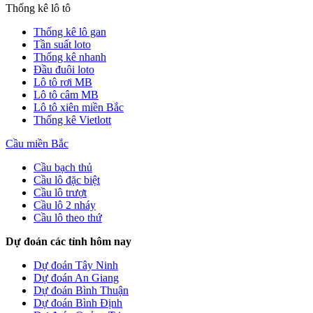
Thống kê lô tô
Thống kê lô gan
Tần suất loto
Thống kê nhanh
Đầu đuôi loto
Lô tô rơi MB
Lô tô câm MB
Lô tô xiên miền Bắc
Thống kê Vietlott
Cầu miền Bắc
Cầu bạch thủ
Cầu lô đặc biệt
Cầu lô trượt
Cầu lô 2 nháy
Cầu lô theo thứ
Dự đoán các tỉnh hôm nay
Dự đoán Tây Ninh
Dự đoán An Giang
Dự đoán Bình Thuận
Dự đoán Bình Định