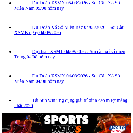
Dự Đoán XSMN 05/08/2026 - Soi Cầu Xổ Số
Miền Nam 05/08 hôm nay
Dự Đoán Xổ Số Miền Bắc 04/08/2026 - Soi Cầu
XSMB ngày 04/08/2026
Dự đoán XSMT 04/08/2026 - Soi cầu xổ số miền
Trung 04/08 hôm nay
Dự Đoán XSMN 04/08/2026 - Soi Cầu Xổ Số
Miền Nam 04/08 hôm nay
Tải Sun win ứng dụng giải trí đỉnh cao mượt màng
nhất 2026