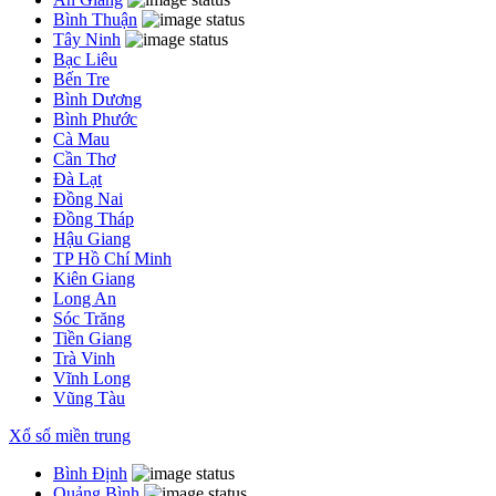
Bình Thuận
Tây Ninh
Bạc Liêu
Bến Tre
Bình Dương
Bình Phước
Cà Mau
Cần Thơ
Đà Lạt
Đồng Nai
Đồng Tháp
Hậu Giang
TP Hồ Chí Minh
Kiên Giang
Long An
Sóc Trăng
Tiền Giang
Trà Vinh
Vĩnh Long
Vũng Tàu
Xổ số miền trung
Bình Định
Quảng Bình