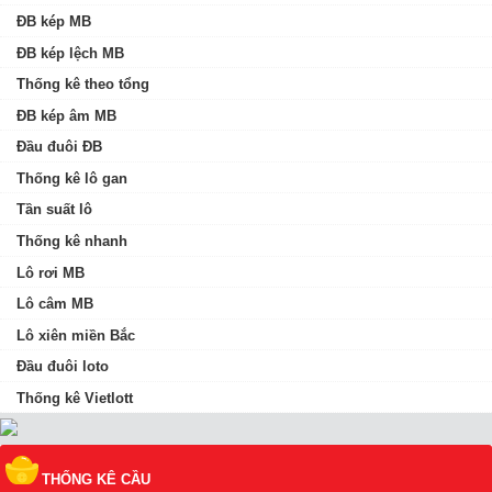
ĐB kép MB
ĐB kép lệch MB
Thống kê theo tổng
ĐB kép âm MB
Đầu đuôi ĐB
Thống kê lô gan
Tần suất lô
Thống kê nhanh
Lô rơi MB
Lô câm MB
Lô xiên miền Bắc
Đầu đuôi loto
Thống kê Vietlott
THỐNG KÊ CẦU