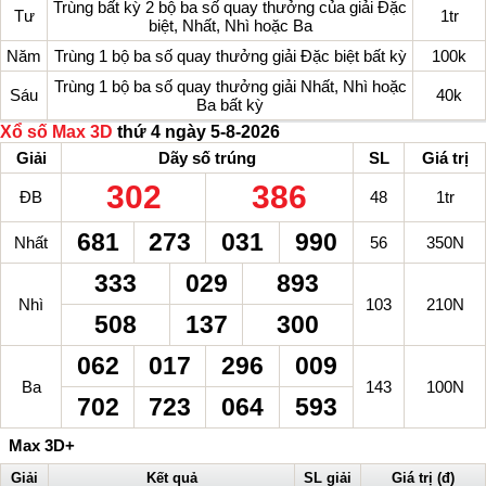
Trùng bất kỳ 2 bộ ba số quay thưởng của giải Đặc
Tư
1tr
biệt, Nhất, Nhì hoặc Ba
Năm
Trùng 1 bộ ba số quay thưởng giải Đặc biệt bất kỳ
100k
Trùng 1 bộ ba số quay thưởng giải Nhất, Nhì hoặc
Sáu
40k
Ba bất kỳ
Xổ số Max 3D
thứ 4 ngày 5-8-2026
Giải
Dãy số trúng
SL
Giá trị
302
386
ĐB
48
1tr
681
273
031
990
Nhất
56
350N
333
029
893
Nhì
103
210N
508
137
300
062
017
296
009
Ba
143
100N
702
723
064
593
Max 3D+
Giải
Kết quả
SL giải
Giá trị (đ)