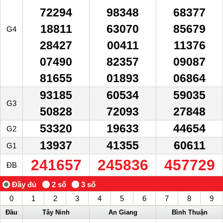
72294
98348
68377
18811
63070
85679
G4
28427
00411
11376
07490
82357
09087
81655
01893
06864
93185
60534
59035
G3
50828
72093
27848
53320
19633
44654
G2
13937
41355
60611
G1
241657
245836
457729
ĐB
0
1
2
3
4
5
6
7
8
9
Đầu
Tây Ninh
An Giang
Bình Thuận