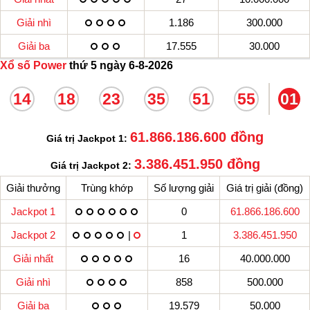
Giải nhì
1.186
300.000
Giải ba
17.555
30.000
Xổ số Power
thứ 5 ngày 6-8-2026
14
18
23
35
51
55
01
61.866.186.600 đồng
Giá trị Jackpot 1:
3.386.451.950 đồng
Giá trị Jackpot 2:
Giải thưởng
Trùng khớp
Số lượng giải
Giá trị giải (đồng)
Jackpot 1
0
61.866.186.600
Jackpot 2
|
1
3.386.451.950
Giải nhất
16
40.000.000
Giải nhì
858
500.000
Giải ba
19.579
50.000