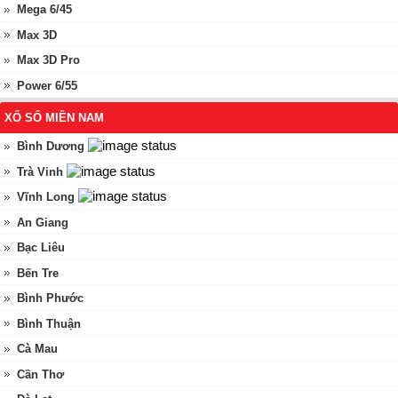
Mega 6/45
Max 3D
Max 3D Pro
Power 6/55
XỔ SỐ MIỀN NAM
Bình Dương
Trà Vinh
Vĩnh Long
An Giang
Bạc Liêu
Bến Tre
Bình Phước
Bình Thuận
Cà Mau
Cần Thơ