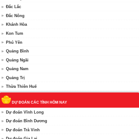
Đắc Lắc
Đắc Nông
Khánh Hòa
Kon Tum
Phú Yên
Quảng Bình
Quảng Ngãi
Quảng Nam
Quảng Trị
Thừa Thiên Huế
DỰ ĐOÁN CÁC TỈNH HÔM NAY
Dự đoán Vĩnh Long
Dự đoán Bình Dương
Dự đoán Trà Vinh
Dự đoán Gia Lai