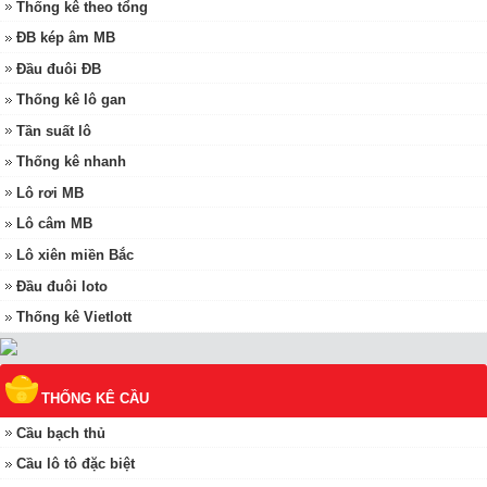
Thống kê theo tổng
ĐB kép âm MB
Đầu đuôi ĐB
Thống kê lô gan
Tần suất lô
Thống kê nhanh
Lô rơi MB
Lô câm MB
Lô xiên miền Bắc
Đầu đuôi loto
Thống kê Vietlott
THỐNG KÊ CẦU
Cầu bạch thủ
Cầu lô tô đặc biệt