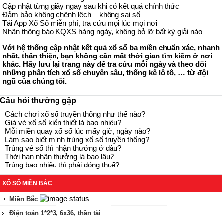
Cập nhật từng giây ngay sau khi có kết quả chính thức
Đảm bảo không chênh lệch – không sai số
Tải App Xổ Số miễn phí, tra cứu mọi lúc mọi nơi
Nhận thông báo KQXS hàng ngày, không bỏ lỡ bất kỳ giải nào
Với hệ thống cập nhật kết quả xổ số ba miền chuẩn xác, nhanh
nhất, thân thiện, bạn không cần mất thời gian tìm kiếm ở nơi
khác. Hãy lưu lại trang này để tra cứu mỗi ngày và theo dõi
những phân tích xổ số chuyên sâu, thống kê lô tô, … từ đội
ngũ của chúng tôi.
Câu hỏi thường gặp
Cách chơi xổ số truyền thống như thế nào?
Giá vé xổ số kiến thiết là bao nhiêu?
Mỗi miền quay xổ số lúc mấy giờ, ngày nào?
Làm sao biết mình trúng xổ số truyền thống?
Trúng vé số thì nhận thưởng ở đâu?
Thời hạn nhận thưởng là bao lâu?
Trúng bao nhiêu thì phải đóng thuế?
XỔ SỐ MIỀN BẮC
Miền Bắc
Điện toán 1*2*3, 6x36, thần tài