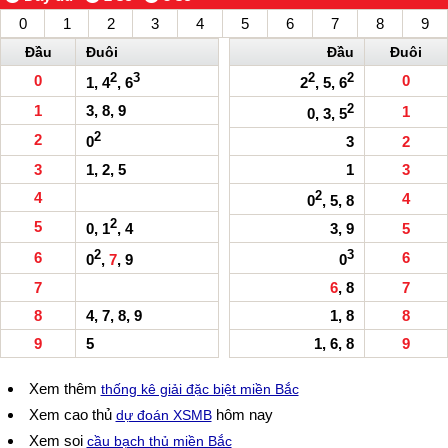
0
1
2
3
4
5
6
7
8
9
Đầu
Đuôi
Đầu
Đuôi
2
3
2
2
0
0
1, 4
, 6
2
, 5, 6
1
3, 8, 9
2
1
0, 3, 5
2
2
0
3
2
3
1, 2, 5
1
3
4
2
4
0
, 5, 8
2
5
0, 1
, 4
3, 9
5
2
3
6
6
0
,
7
, 9
0
7
6
, 8
7
8
4, 7, 8, 9
1, 8
8
9
5
1, 6, 8
9
Xem thêm
thống kê giải đặc biệt miền Bắc
Xem cao thủ
hôm nay
dự đoán XSMB
Xem soi
cầu bạch thủ miền Bắc