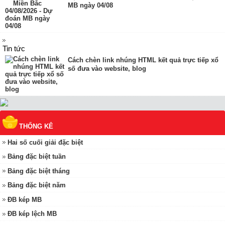
MB ngày 04/08
Tin tức
Cách chèn link nhúng HTML kết quả trực tiếp xổ
số đưa vào website, blog
THỐNG KÊ
Hai số cuối giải đặc biệt
Bảng đặc biệt tuần
Bảng đặc biệt tháng
Bảng đặc biệt năm
ĐB kép MB
ĐB kép lệch MB