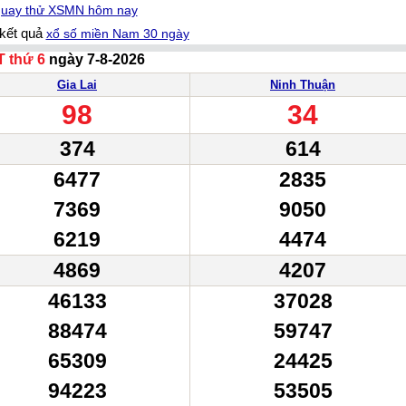
quay thử XSMN hôm nay
kết quả
xổ số miền Nam 30 ngày
 thứ 6
ngày 7-8-2026
Gia Lai
Ninh Thuận
98
34
374
614
6477
2835
7369
9050
6219
4474
4869
4207
46133
37028
88474
59747
65309
24425
94223
53505