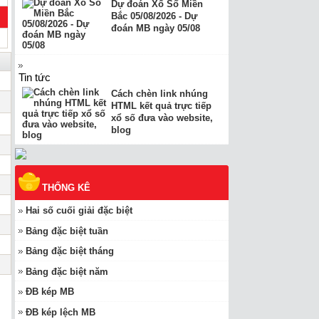
Dự đoán Xổ Số Miền
Bắc 05/08/2026 - Dự
đoán MB ngày 05/08
Tin tức
Cách chèn link nhúng
HTML kết quả trực tiếp
xổ số đưa vào website,
blog
THỐNG KÊ
Hai số cuối giải đặc biệt
Bảng đặc biệt tuần
Bảng đặc biệt tháng
Bảng đặc biệt năm
ĐB kép MB
ĐB kép lệch MB