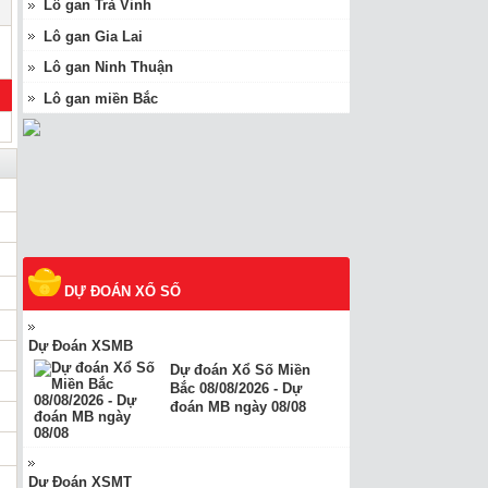
Lô gan Trà Vinh
Lô gan Gia Lai
Lô gan Ninh Thuận
Lô gan miền Bắc
DỰ ĐOÁN XỔ SỐ
Dự Đoán XSMB
Dự đoán Xổ Số Miền
Bắc 08/08/2026 - Dự
đoán MB ngày 08/08
Dự Đoán XSMT