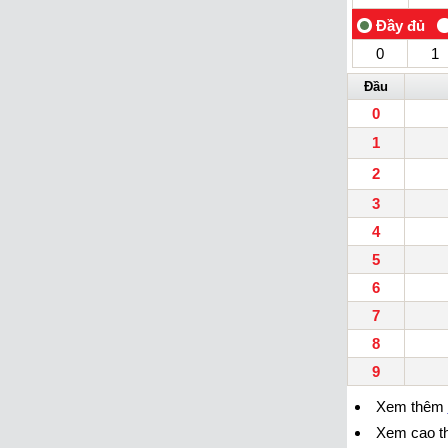
0
1
Đầu
0
1
2
3
4
5
6
7
8
9
Xem thêm
Xem cao t