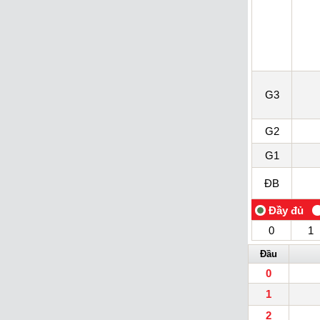
G3
G2
G1
ĐB
0
1
Đầu
0
1
2