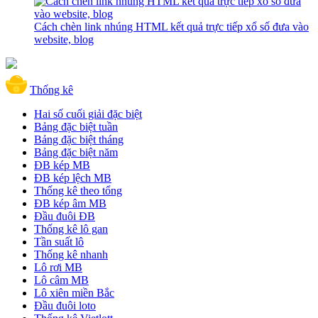
Cách chèn link nhúng HTML kết quả trực tiếp xổ số đưa vào
website, blog
Thống kê
Hai số cuối giải đặc biệt
Bảng đặc biệt tuần
Bảng đặc biệt tháng
Bảng đặc biệt năm
ĐB kép MB
ĐB kép lệch MB
Thống kê theo tổng
ĐB kép âm MB
Đầu đuôi ĐB
Thống kê lô gan
Tần suất lô
Thống kê nhanh
Lô rơi MB
Lô câm MB
Lô xiên miền Bắc
Đầu đuôi loto