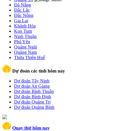
Đà Nẵng
Đắc Lắc
Đắc Nông
Gia Lai
Khánh Hòa
Kon Tum
Ninh Thuận
Phú Yên
Quảng Ngãi
Quảng Nam
Thừa Thiên Huế
Dự đoán các tỉnh hôm nay
Dự đoán Tây Ninh
Dự đoán An Giang
Dự đoán Bình Thuận
Dự đoán Bình Định
Dự đoán Quảng Trị
Dự đoán Quảng Bình
Quay thử hôm nay