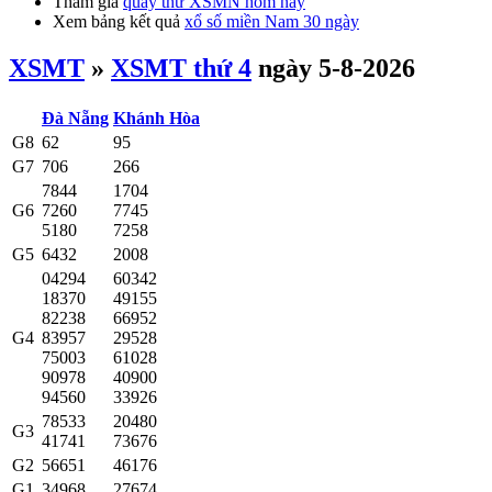
Tham gia
quay thử XSMN hôm nay
Xem bảng kết quả
xổ số miền Nam 30 ngày
XSMT
»
XSMT thứ 4
ngày 5-8-2026
Đà Nẵng
Khánh Hòa
G8
62
95
G7
706
266
7844
1704
G6
7260
7745
5180
7258
G5
6432
2008
04294
60342
18370
49155
82238
66952
G4
83957
29528
75003
61028
90978
40900
94560
33926
78533
20480
G3
41741
73676
G2
56651
46176
G1
34968
27674