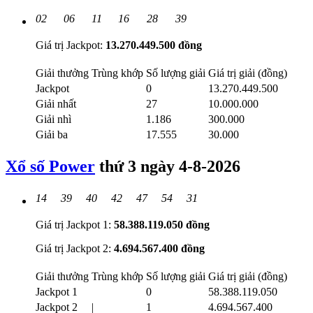
02
06
11
16
28
39
Giá trị Jackpot:
13.270.449.500 đồng
Giải thưởng
Trùng khớp
Số lượng giải
Giá trị giải (đồng)
Jackpot
0
13.270.449.500
Giải nhất
27
10.000.000
Giải nhì
1.186
300.000
Giải ba
17.555
30.000
Xổ số Power
thứ 3 ngày 4-8-2026
14
39
40
42
47
54
31
Giá trị Jackpot 1:
58.388.119.050 đồng
Giá trị Jackpot 2:
4.694.567.400 đồng
Giải thưởng
Trùng khớp
Số lượng giải
Giá trị giải (đồng)
Jackpot 1
0
58.388.119.050
Jackpot 2
|
1
4.694.567.400