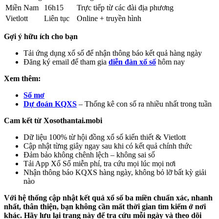
Miền Nam
16h15
Trực tiếp từ các đài địa phương
Vietlott
Liên tục
Online + truyền hình
Gợi ý hữu ích cho bạn
Tải ứng dụng xổ số để nhận thông báo kết quả hàng ngày
Đăng ký email để tham gia
diễn đàn xổ số
hôm nay
Xem thêm:
Sổ mơ
Dự đoán KQXS
– Thống kê con số ra nhiều nhất trong tuần
Cam kết từ Xosothantai.mobi
Dữ liệu 100% từ hội đồng xổ số kiến thiết & Vietlott
Cập nhật từng giây ngay sau khi có kết quả chính thức
Đảm bảo không chênh lệch – không sai số
Tải App Xổ Số miễn phí, tra cứu mọi lúc mọi nơi
Nhận thông báo KQXS hàng ngày, không bỏ lỡ bất kỳ giải
nào
Với hệ thống cập nhật kết quả xổ số ba miền chuẩn xác, nhanh
nhất, thân thiện, bạn không cần mất thời gian tìm kiếm ở nơi
khác. Hãy lưu lại trang này để tra cứu mỗi ngày và theo dõi