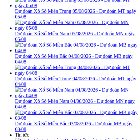
Dự đoán Xổ Số Miền Trung 05/08/2026 - Dự đoán MT ngày
05/08
Dự đoán Xổ Số Miền Nam 05/08/2026 - Dự đoán MN ngày
05/08
Dự đoán Xổ Số Miền Bắc 04/08/2026 - Dự đoán MB ngày
04/08
Dự đoán Xổ Số Miền Trung 04/08/2026 - Dự đoán MT ngày
04/08
Dự đoán Xổ Số Miền Nam 04/08/2026 - Dự đoán MN ngày
04/08
Dự đoán Xổ Số Miền Bắc 03/08/2026 - Dự đoán MB ngày
03/08
Tin tức