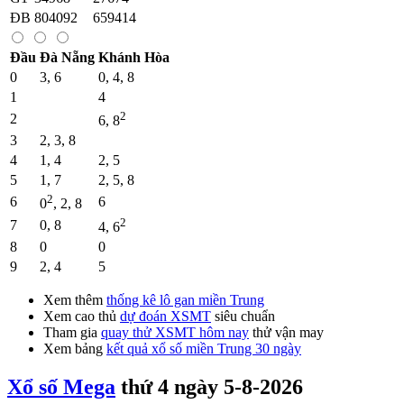
ĐB
804092
659414
Đầu
Đà Nẵng
Khánh Hòa
0
3, 6
0, 4, 8
1
4
2
2
6, 8
3
2, 3, 8
4
1, 4
2, 5
5
1, 7
2, 5, 8
2
6
6
0
, 2, 8
2
7
0, 8
4, 6
8
0
0
9
2
, 4
5
Xem thêm
thống kê lô gan miền Trung
Xem cao thủ
dự đoán XSMT
siêu chuẩn
Tham gia
quay thử XSMT hôm nay
thử vận may
Xem bảng
kết quả xổ số miền Trung 30 ngày
Xổ số Mega
thứ 4 ngày 5-8-2026