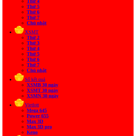
Thứ 4
Thứ 5
Thứ 6
Thứ 7
Chủ nhật
XSMT
Thứ 2
Thứ 3
Thứ 4
Thứ 5
Thứ 6
Thứ 7
Chủ nhật
Sổ kết quả
XSMB 30 ngày
XSMT 30 ngày
XSMN 30 ngày
Vietlott
Mega 645
Power 655
Max 3D
Max 3D pro
Keno