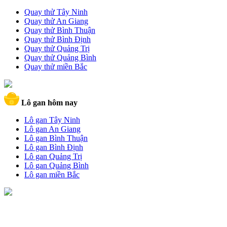
Quay thử Tây Ninh
Quay thử An Giang
Quay thử Bình Thuận
Quay thử Bình Định
Quay thử Quảng Trị
Quay thử Quảng Bình
Quay thử miền Bắc
Lô gan hôm nay
Lô gan Tây Ninh
Lô gan An Giang
Lô gan Bình Thuận
Lô gan Bình Định
Lô gan Quảng Trị
Lô gan Quảng Bình
Lô gan miền Bắc